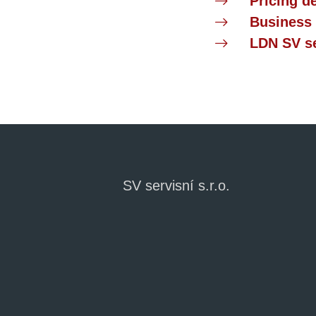
Pricing d
Business 
LDN SV ser
SV servisní s.r.o.