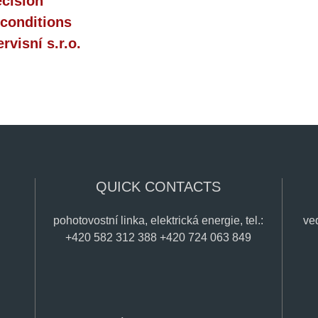
ecision
conditions
visní s.r.o.
QUICK CONTACTS
pohotovostní linka, elektrická energie, tel.:
ve
+420 582 312 388 +420 724 063 849