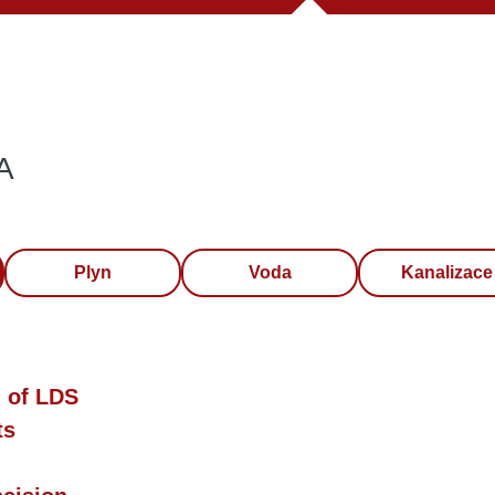
A
Plyn
Voda
Kanalizace
 of LDS
ts